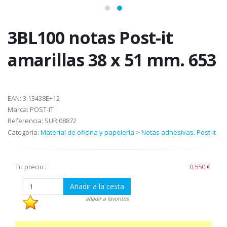
3BL100 notas Post-it
amarillas 38 x 51 mm. 653
EAN:
3.13438E+12
Marca:
POST-IT
Referencia:
SUR 08872
Categoría:
Material de oficina y papelería
>
Notas adhesivas. Post-it
Tu precio :
0,550 €
Añadir a la cesta
añadir a favoritos