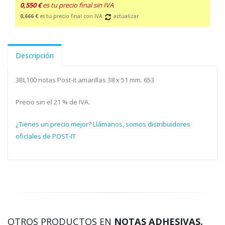
0,550 €
es tu precio final sin IVA
0,666 €
es tu precio final con IVA
actualizar
Descripción
3BL100 notas Post-it amarillas 38 x 51 mm. 653
Precio sin el 21 % de IVA.
¿Tienes un precio mejor? Llámanos, somos distribuidores
oficiales de POST-IT
OTROS PRODUCTOS EN
NOTAS ADHESIVAS.