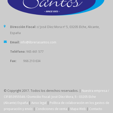
Dirección Fiscal:
c/ José Díez Mora nº 5, 03205 Elche, Alicante,
España
Email:
info@libreriasantos.com
Teléfono:
965 461 577
Fax:
966 210 634
SÍGUENOS
© Copyright 2017. Todos los derechos reservados. |
Nuestra empresa /
CIF:B53955548 / Domicilio Fiscal: José Díez Mora, 5 - 03205 Elche
(Alicante) España
|
Aviso legal
|
Política de colaboración en los gastos de
preparación y envío
|
Condiciones de venta
|
Mapa Web
|
Contacto