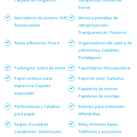
Carpeta de congresos
Sacapuntas. Gomas de
borrar
Marcadores de pizarra, OHP,
Mesas y pantallas de
fluorescentes
retroproyección.
Transparencias. Punteros
Notas adhesivas. Post-it
Organizadores de cajón y de
sobremesa. Cubiletes.
Portalápices
Packing list. Sobre de envío
Papel blanco fotocopiadora
Papel continuo para
Papel de color. Cartulina
impresora. Papeles
Papeleras de interior.
especiales
Papeleras de reciclaje
Perforadoras y Taladros
Ratones para ordenador.
para papel
Alfombrillas
Reglas. Escuadras.
Reloj. Armarios llaves.
Cartabones. Semicírculos
Teléfonos y accesorios