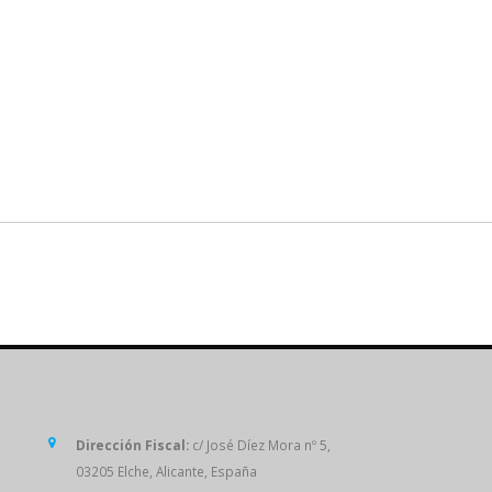
SÍGUENOS
Dirección Fiscal:
c/ José Díez Mora nº 5,
03205 Elche, Alicante, España