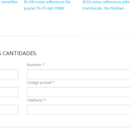
t amarillas
BL100 notas adhesivas lila
BL50 notas adhesivas plás
pastel 75x75 Apli 19083
translúcido 76x76 Milan
 CANTIDADES.
Nombre *
Código postal *
Teléfono *