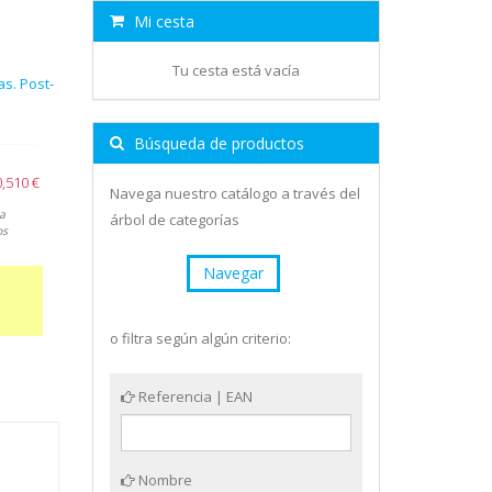
Mi cesta
Tu cesta está vacía
s. Post-
Búsqueda de productos
0,510 €
Navega nuestro catálogo a través del
a
árbol de categorías
os
Navegar
o filtra según algún criterio:
Referencia | EAN
Nombre