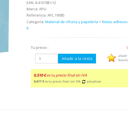
EAN:
8.41078E+12
Marca:
APLI
Referencia:
APL 19085
Categoría:
Material de oficina y papelería
>
Notas adhesiva
it
Tu precio :
añadir 
Añadir a la cesta
favorit
0,510 €
es tu precio final sin IVA
0,617 €
es tu precio final con IVA
actualizar