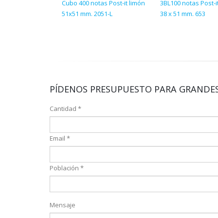
Cubo 400 notas Post-it limón
3BL100 notas Post-i
51x51 mm. 2051-L
38 x 51 mm. 653
PÍDENOS PRESUPUESTO PARA GRANDES
Cantidad *
Email *
Población *
Mensaje