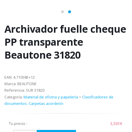
Archivador fuelle cheque
PP transparente
Beautone 31820
EAN:
4.71058E+12
Marca:
BEAUTONE
Referencia:
SUR 31820
Categoría:
Material de oficina y papelería
>
Clasificadores de
documentos. Carpetas acordeón
Tu precio :
3,330 €