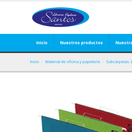
Inicio
Nuestros productos
Nuestr
Inicio
Material de oficina y papelería
Subcarpetas. 