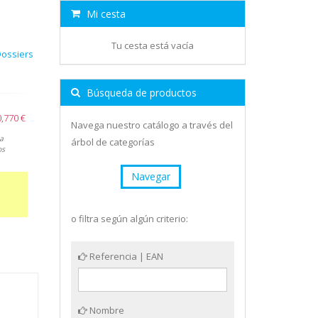
Mi cesta
Tu cesta está vacía
Dossiers
Búsqueda de productos
0,770 €
Navega nuestro catálogo a través del
a
árbol de categorías
os
Navegar
o filtra según algún criterio:
Referencia | EAN
Nombre