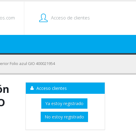
tos.com
Acceso de clientes
erior Folio azul GIO 400021954
ón
Acceso clientes
O
Ya estoy registrado
No estoy registrado