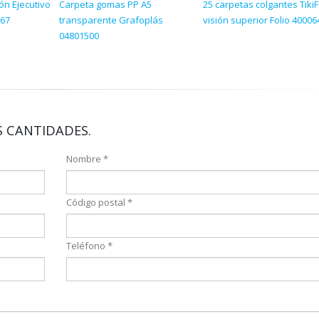
ón Ejecutivo
Carpeta gomas PP A5
25 carpetas colgantes Tiki
267
transparente Grafoplás
visión superior Folio 4000
04801500
 CANTIDADES.
Nombre *
Código postal *
Teléfono *