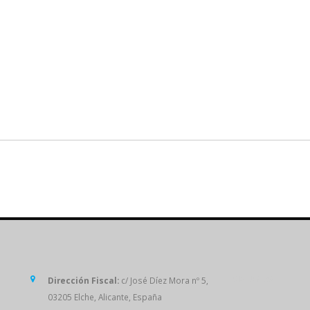
SÍGUENOS
Dirección Fiscal:
c/ José Díez Mora nº 5,
03205 Elche, Alicante, España