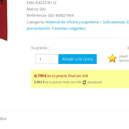
EAN:
8.42327E+12
Marca:
GIO
Referencia:
GIO 400021954
Categoría:
Material de oficina y papelería
>
Subcarpetas. 
presentación. Carpetas colgantes
Tu precio :
añadir 
Añadir a la cesta
favorit
0,770 €
es tu precio final sin IVA
0,932 €
es tu precio final con IVA
actualizar
1954