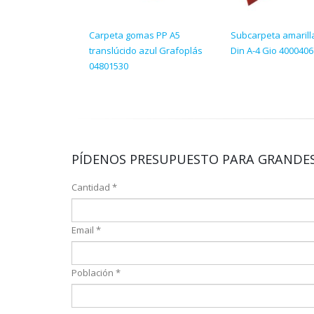
Carpeta gomas PP A5
Subcarpeta amarill
translúcido azul Grafoplás
Din A-4 Gio 400040
04801530
PÍDENOS PRESUPUESTO PARA GRANDES
Cantidad *
Email *
Población *