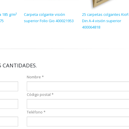
a 185 g/m²
Carpeta colgante visión
25 carpetas colgantes Kio
675
superior Folio Gio 400021953
Din A-4 visión superior
400064818
 CANTIDADES.
Nombre *
Código postal *
Teléfono *