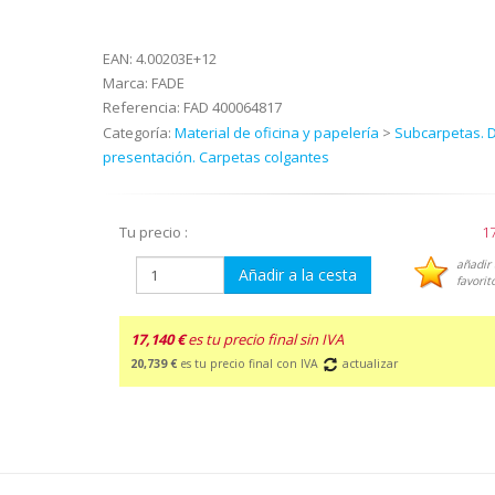
EAN:
4.00203E+12
Marca:
FADE
Referencia:
FAD 400064817
Categoría:
Material de oficina y papelería
>
Subcarpetas. 
presentación. Carpetas colgantes
Tu precio :
17
añadir 
Añadir a la cesta
favorit
17,140 €
es tu precio final sin IVA
20,739 €
es tu precio final con IVA
actualizar