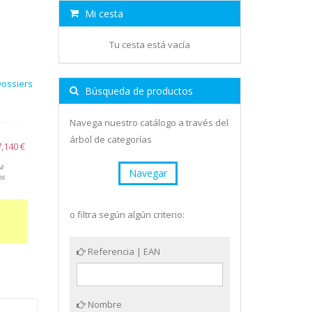
Mi cesta
Tu cesta está vacía
Dossiers
Búsqueda de productos
Navega nuestro catálogo a través del
árbol de categorías
,140 €
a
Navegar
os
o filtra según algún criterio:
Referencia | EAN
Nombre