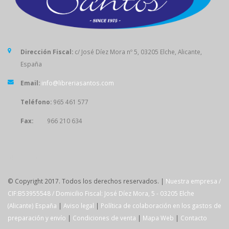
Dirección Fiscal:
c/ José Díez Mora nº 5, 03205 Elche, Alicante,
España
Email:
info@libreriasantos.com
Teléfono:
965 461 577
Fax:
966 210 634
SÍGUENOS
© Copyright 2017. Todos los derechos reservados. |
Nuestra empresa /
CIF:B53955548 / Domicilio Fiscal: José Díez Mora, 5 - 03205 Elche
(Alicante) España
|
Aviso legal
|
Política de colaboración en los gastos de
preparación y envío
|
Condiciones de venta
|
Mapa Web
|
Contacto