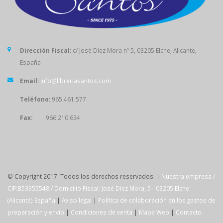
Dirección Fiscal:
c/ José Díez Mora nº 5, 03205 Elche, Alicante,
España
Email:
info@libreriasantos.com
Teléfono:
965 461 577
Fax:
966 210 634
SÍGUENOS
© Copyright 2017. Todos los derechos reservados. |
Nuestra empresa /
CIF:B53955548 / Domicilio Fiscal: José Díez Mora, 5 - 03205 Elche
(Alicante) España
|
Aviso legal
|
Política de colaboración en los gastos de
preparación y envío
|
Condiciones de venta
|
Mapa Web
|
Contacto