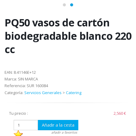
PQ50 vasos de cartón
biodegradable blanco 220
cc
EAN:
8.41146E+12
Marca:
SIN MARCA
Referencia:
SUR 160084
Categoría:
Servicios Generales
>
Catering
Tu precio :
2,560 €
Añadir a la cesta
añadir a favoritos