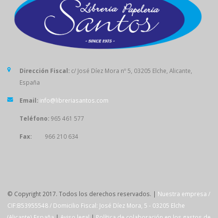
Dirección Fiscal:
c/ José Díez Mora nº 5, 03205 Elche, Alicante,
España
Email:
info@libreriasantos.com
Teléfono:
965 461 577
Fax:
966 210 634
SÍGUENOS
© Copyright 2017. Todos los derechos reservados. |
Nuestra empresa /
CIF:B53955548 / Domicilio Fiscal: José Díez Mora, 5 - 03205 Elche
(Alicante) España
|
Aviso legal
|
Política de colaboración en los gastos de