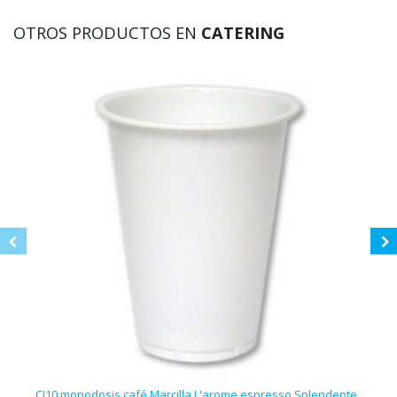
OTROS PRODUCTOS EN
CATERING
CJ10 monodosis café Marcilla L'arome espresso Splendente
CJ10