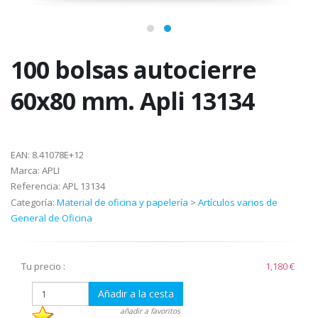
100 bolsas autocierre
60x80 mm. Apli 13134
EAN:
8.41078E+12
Marca:
APLI
Referencia:
APL 13134
Categoría:
Material de oficina y papelería
>
Artículos varios de
General de Oficina
Tu precio :
1,180 €
Añadir a la cesta
añadir a favoritos