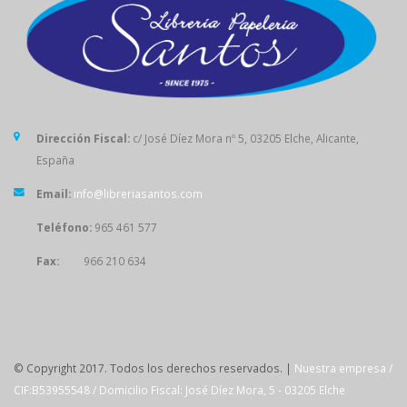
Dirección Fiscal:
c/ José Díez Mora nº 5, 03205 Elche, Alicante,
España
Email:
info@libreriasantos.com
Teléfono:
965 461 577
Fax:
966 210 634
SÍGUENOS
© Copyright 2017. Todos los derechos reservados. |
Nuestra empresa /
CIF:B53955548 / Domicilio Fiscal: José Díez Mora, 5 - 03205 Elche