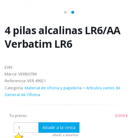
4 pilas alcalinas LR6/AA
Verbatim LR6
EAN:
Marca:
VERBATIM
Referencia:
VER 49921
Categoría:
Material de oficina y papelería
>
Artículos varios de
General de Oficina
Tu precio :
0,910 €
Añadir a la cesta
añadir a favoritos