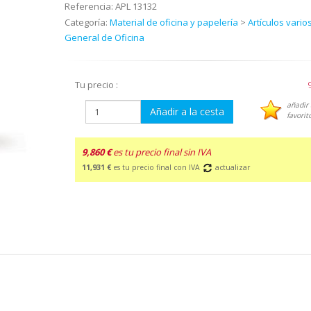
Referencia:
APL 13132
Categoría:
Material de oficina y papelería
>
Artículos vario
General de Oficina
Tu precio :
añadir 
Añadir a la cesta
favorit
9,860 €
es tu precio final sin IVA
11,931 €
es tu precio final con IVA
actualizar