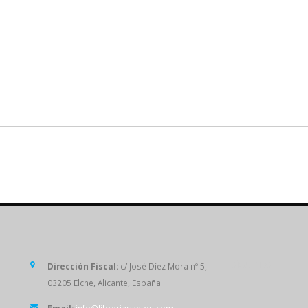
SÍGUENOS
Dirección Fiscal:
c/ José Díez Mora nº 5,
03205 Elche, Alicante, España