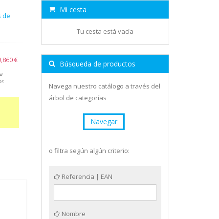
Mi cesta
s de
Tu cesta está vacía
9,860 €
Búsqueda de productos
a
os
Navega nuestro catálogo a través del
árbol de categorías
Navegar
o filtra según algún criterio:
Referencia | EAN
Nombre