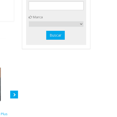
Marca
 Plus
BL2 pilas litio CR2016 3V Cegasa
4 pilas alcalinas LR03/AAA