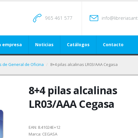
965 461 577
info@libreriasan
a empresa
Noticias
Catálogos
Contacto
os de General de Oficina
8+4 pilas alcalinas LR03/AAA Cegasa
8+4 pilas alcalinas
LR03/AAA Cegasa
EAN:
8.41024E+12
Marca:
CEGASA