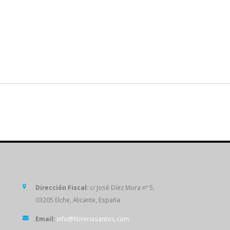
SÍGUENOS
Dirección Fiscal:
c/ José Díez Mora nº 5,
03205 Elche, Alicante, España
Email:
info@libreriasantos.com