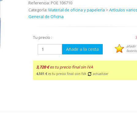
Referencia:
POE 106710
Categoría:
Material de oficina y papelería
>
Artículos vario
General de Oficina
Tu precio :
añadir 
Añadir a la cesta
favorit
3,720 €
es tu precio final sin IVA
4,501 €
es tu precio final con IVA
actualizar