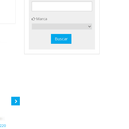
Marca
x220
Lupa ø50 mm. Liderpapel 24462
8+4 pilas alcalinas LR03/AAA