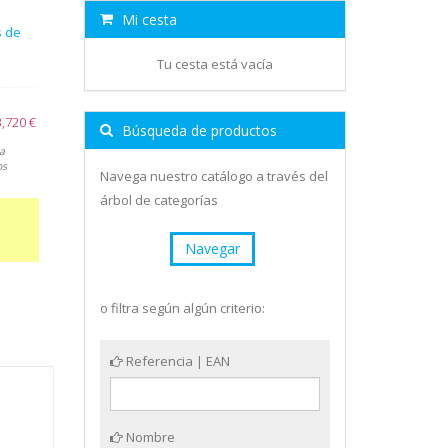
Mi cesta
s de
Tu cesta está vacía
3,720 €
Búsqueda de productos
a
os
Navega nuestro catálogo a través del
árbol de categorías
Navegar
o filtra según algún criterio:
Referencia | EAN
Nombre