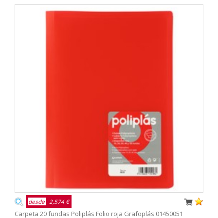
desde
2,574 €
Carpeta 20 fundas Poliplás Folio roja Grafoplás 01450051