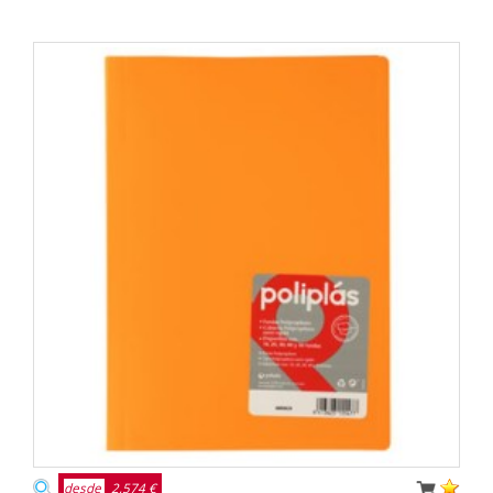
desde
2,574 €