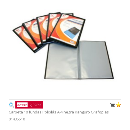
desde
2,320 €
Carpeta 10 fundas Poliplás A-4 negra Kanguro Grafoplás
01435510