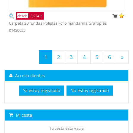
desde
2,574 €
Carpeta 20 fundas Poliplás Folio mandarina Grafoplás
01450055
1
2
3
4
5
6
»
Acceso clientes
Ya estoy registrado
No estoy registrado
Mi cesta
Tu cesta está vacía