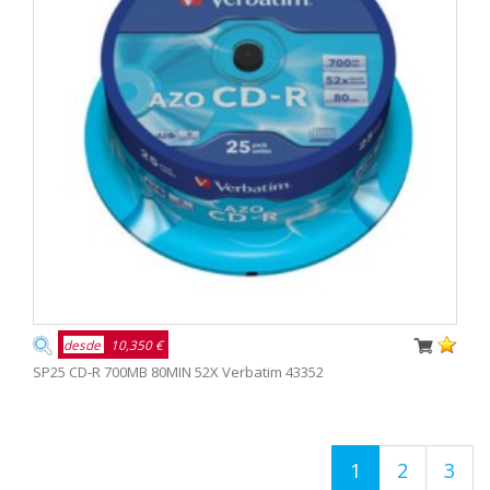
desde
10,350 €
SP25 CD-R 700MB 80MIN 52X Verbatim 43352
1
2
3