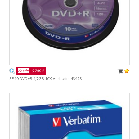
desde
6,780 €
SP10 DVD+R 4,7GB 16X Verbatim 43498