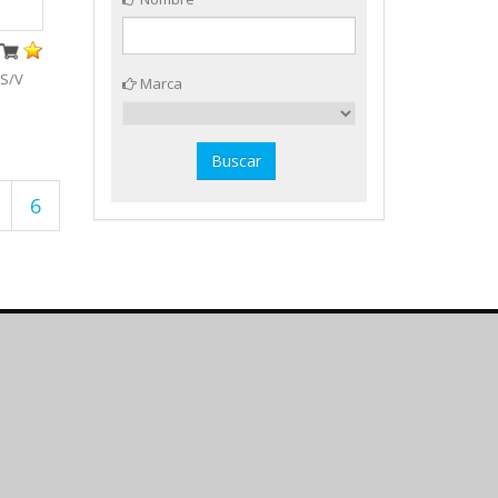
 S/V
Marca
6