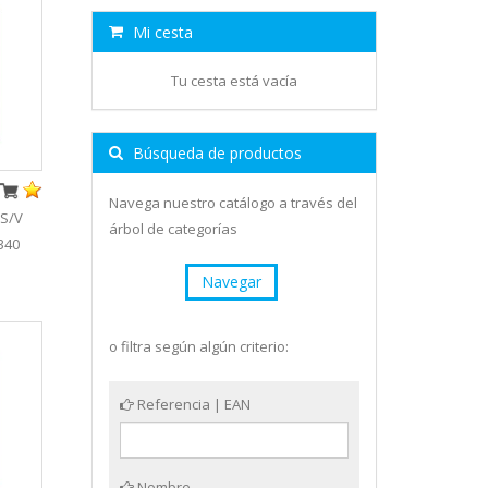
Mi cesta
Tu cesta está vacía
Búsqueda de productos
Navega nuestro catálogo a través del
 S/V
árbol de categorías
340
Navegar
o filtra según algún criterio:
Referencia | EAN
Nombre