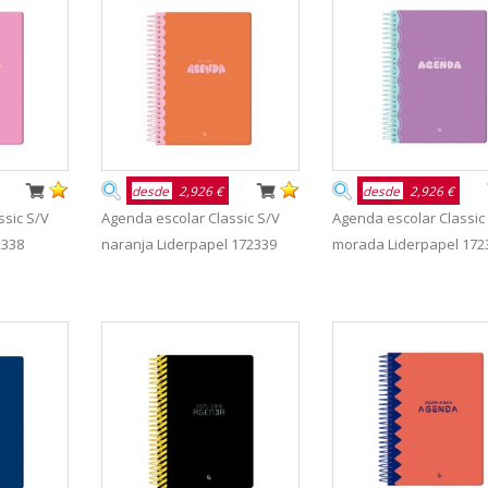
desde
2,926 €
desde
2,926 €
ssic S/V
Agenda escolar Classic S/V
Agenda escolar Classic
2338
naranja Liderpapel 172339
morada Liderpapel 172