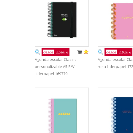
desde
2,580 €
desde
2,926 €
Agenda escolar Classic
Agenda escolar Cla
personalizable A5 S/V
rosa Liderpapel 17
Liderpapel 169779