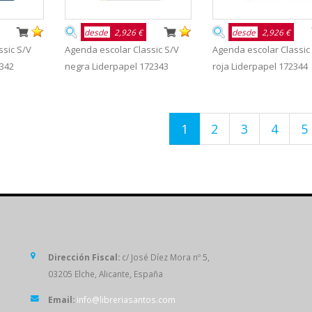
desde
2,926 €
desde
2,926 €
ssic S/V
Agenda escolar Classic S/V
Agenda escolar Classic
2342
negra Liderpapel 172343
roja Liderpapel 172344
1
2
3
4
5
SÍGUENOS
Dirección Fiscal:
c/ José Díez Mora nº 5,
03205 Elche, Alicante, España
Email:
info@libreriasantos.com