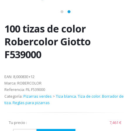
100 tizas de color
Robercolor Giotto
F539000
EAN:
8,00083E+12
Marca:
ROBERCOLOR
Referencia:
FIL F539000
Categoría:
Pizarras verdes
>
Tiza blanca. Tiza de color. Borrador de
tiza. Reglas para pizarras
Tu precio :
7,461 €