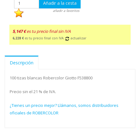
Añadir a la cesta
añadir a favoritos
5,147 €
es tu precio final sin IVA
6,228 €
es tu precio final con IVA
actualizar
Descripción
100 tizas blancas Robercolor Giotto F538800
Precio sin el 21 % de IVA.
¿Tienes un precio mejor? Llámanos, somos distribuidores
oficiales de ROBERCOLOR