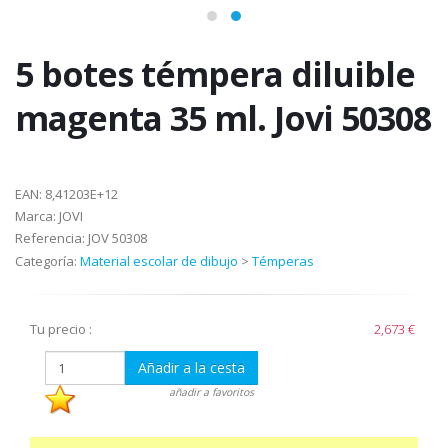
5 botes témpera diluible
magenta 35 ml. Jovi 50308
EAN:
8,41203E+12
Marca:
JOVI
Referencia:
JOV 50308
Categoría:
Material escolar de dibujo
>
Témperas
Tu precio :
2,673 €
Añadir a la cesta
añadir a favoritos