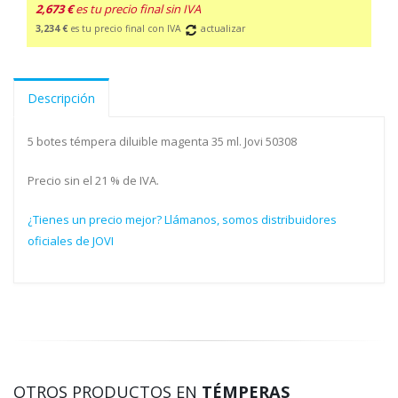
2,673 €
es tu precio final sin IVA
3,234 €
es tu precio final con IVA
actualizar
Descripción
5 botes témpera diluible magenta 35 ml. Jovi 50308
Precio sin el 21 % de IVA.
¿Tienes un precio mejor? Llámanos, somos distribuidores
oficiales de JOVI
OTROS PRODUCTOS EN
TÉMPERAS