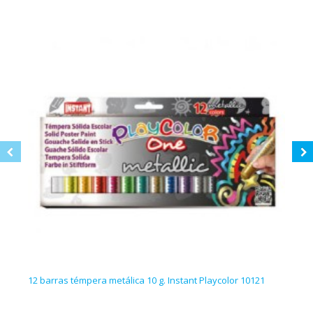
12 barras témpera metálica 10 g. Instant Playcolor 10121
5 bot