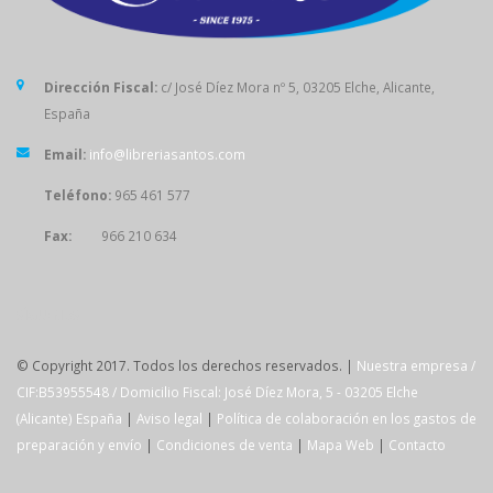
Dirección Fiscal:
c/ José Díez Mora nº 5, 03205 Elche, Alicante,
España
Email:
info@libreriasantos.com
Teléfono:
965 461 577
Fax:
966 210 634
SÍGUENOS
© Copyright 2017. Todos los derechos reservados. |
Nuestra empresa /
CIF:B53955548 / Domicilio Fiscal: José Díez Mora, 5 - 03205 Elche
(Alicante) España
|
Aviso legal
|
Política de colaboración en los gastos de
preparación y envío
|
Condiciones de venta
|
Mapa Web
|
Contacto