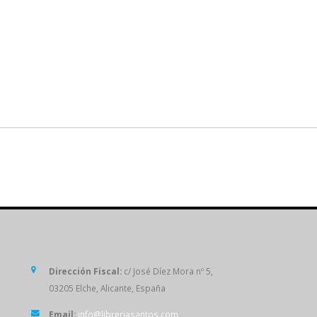
SÍGUENOS
Dirección Fiscal:
c/ José Díez Mora nº 5,
03205 Elche, Alicante, España
Email:
info@libreriasantos.com