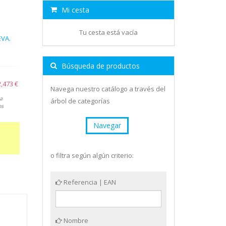
Mi cesta
Tu cesta está vacía
EVA.
Búsqueda de productos
2,473 €
Navega nuestro catálogo a través del
a
árbol de categorías
os
Navegar
o filtra según algún criterio:
Referencia | EAN
Nombre