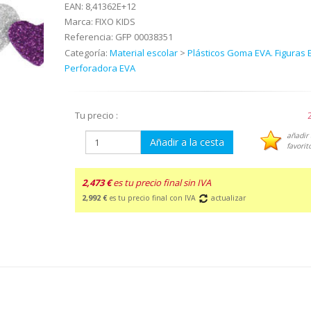
EAN:
8,41362E+12
Marca:
FIXO KIDS
Referencia:
GFP 00038351
Categoría:
Material escolar
>
Plásticos Goma EVA. Figuras 
Perforadora EVA
Tu precio :
añadir 
Añadir a la cesta
favorit
2,473 €
es tu precio final sin IVA
2,992 €
es tu precio final con IVA
actualizar