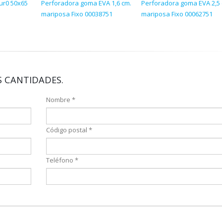
ur0 50x65
Perforadora goma EVA 1,6 cm.
Perforadora goma EVA 2,5 
mariposa Fixo 00038751
mariposa Fixo 00062751
 CANTIDADES.
Nombre *
Código postal *
Teléfono *