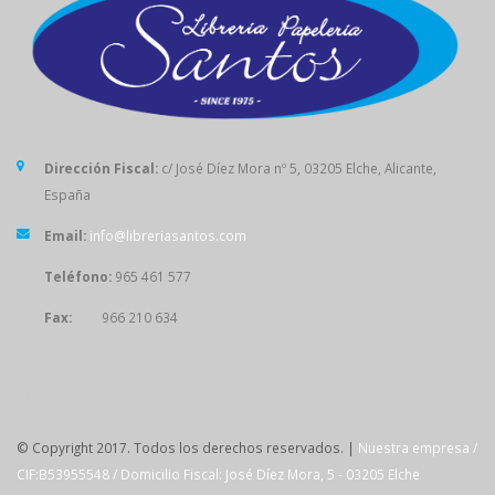
Dirección Fiscal:
c/ José Díez Mora nº 5, 03205 Elche, Alicante,
España
Email:
info@libreriasantos.com
Teléfono:
965 461 577
Fax:
966 210 634
SÍGUENOS
© Copyright 2017. Todos los derechos reservados. |
Nuestra empresa /
CIF:B53955548 / Domicilio Fiscal: José Díez Mora, 5 - 03205 Elche