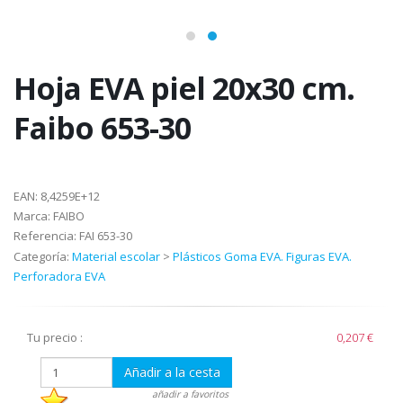
Hoja EVA piel 20x30 cm.
Faibo 653-30
EAN:
8,4259E+12
Marca:
FAIBO
Referencia:
FAI 653-30
Categoría:
Material escolar
>
Plásticos Goma EVA. Figuras EVA.
Perforadora EVA
Tu precio :
0,207 €
Añadir a la cesta
añadir a favoritos