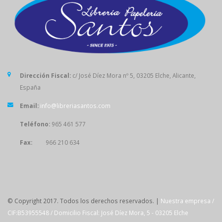
Dirección Fiscal:
c/ José Díez Mora nº 5, 03205 Elche, Alicante,
España
Email:
info@libreriasantos.com
Teléfono:
965 461 577
Fax:
966 210 634
SÍGUENOS
© Copyright 2017. Todos los derechos reservados. |
Nuestra empresa /
CIF:B53955548 / Domicilio Fiscal: José Díez Mora, 5 - 03205 Elche