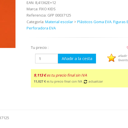
EAN:
8,41362E+12
Marca:
FIXO KIDS
Referencia:
GFP 00037125
Categoría:
Material escolar
>
Plásticos Goma EVA. Figuras 
Perforadora EVA
Tu precio :
añadir 
Añadir a la cesta
favorit
9,113 €
es tu precio final sin IVA
11,027 €
es tu precio final con IVA
actualizar
037125