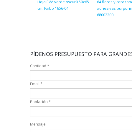
Hoja EVA verde oscur0 50x65
64 flores y corazo
cm. Faibo 1656-04
adhesivas purpurin
68002200
PÍDENOS PRESUPUESTO PARA GRANDES
Cantidad *
Email *
Población *
Mensaje