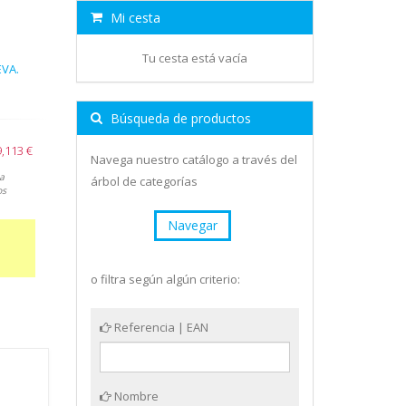
Mi cesta
Tu cesta está vacía
EVA.
Búsqueda de productos
9,113 €
Navega nuestro catálogo a través del
a
árbol de categorías
os
Navegar
o filtra según algún criterio:
Referencia | EAN
Nombre