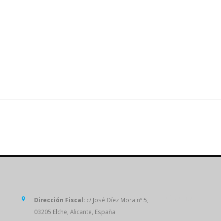
SÍGUENOS
Dirección Fiscal:
c/ José Díez Mora nº 5,
03205 Elche, Alicante, España