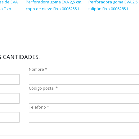
nes de EVA
Perforadora goma EVA 2,5 cm.
Perforadora goma EVA 2,5 
a Fixo
copo de nieve Fixo 00062551
tulipán Fixo 00062851
 CANTIDADES.
Nombre *
Código postal *
Teléfono *