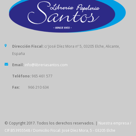
Dirección Fiscal:
c/ José Díez Mora nº 5, 03205 Elche, Alicante,
España
Email:
info@libreriasantos.com
Teléfono:
965 461 577
Fax:
966 210 634
SÍGUENOS
© Copyright 2017. Todos los derechos reservados. |
Nuestra empresa /
CIF:B53955548 / Domicilio Fiscal: José Díez Mora, 5 - 03205 Elche