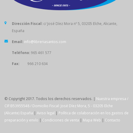
Dirección Fiscal:
c/ José Díez Mora nº 5, 03205 Elche, Alicante,
España
Email:
info@libreriasantos.com
Teléfono:
965 461 577
Fax:
966 210 634
SÍGUENOS
© Copyright 2017. Todos los derechos reservados. |
Nuestra empresa /
CIF:B53955548 / Domicilio Fiscal: José Díez Mora, 5 - 03205 Elche
(Alicante) España
|
Aviso legal
|
Política de colaboración en los gastos de
preparación y envío
|
Condiciones de venta
|
Mapa Web
|
Contacto