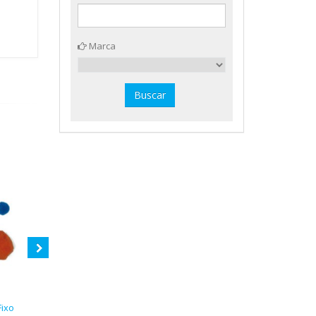
Marca
ixo
500 pompones tamaños
50 limpiapipas Apli 13065