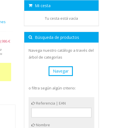
Mi cesta
Tu cesta está vacía
nes
Búsqueda de productos
0,986 €
a
Navega nuestro catálogo a través del
os
árbol de categorías
Navegar
o filtra según algún criterio:
Referencia | EAN
Nombre