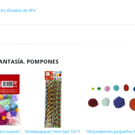
es oficiales de APLI
FANTASÍA. POMPONES
dos suaves
50 limpiapipas Twist Apli 13271
100 pompones pequeños F