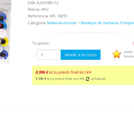
EAN:
8,41078E+12
Marca:
APLI
Referencia:
APL 18255
Categoría:
Material escolar
>
Madejas de fantasía. Pompo
Tu precio :
añadir 
Añadir a la cesta
favorit
0,986 €
es tu precio final sin IVA
1,193 €
es tu precio final con IVA
actualizar