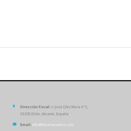
SÍGUENOS
Dirección Fiscal:
c/ José Díez Mora nº 5,
03205 Elche, Alicante, España
Email:
info@libreriasantos.com