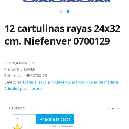
12 cartulinas rayas 24x32
cm. Niefenver 0700129
EAN:
8,43605E+12
Marca:
NIEFENVER
Referencia:
NFV 0700129
Categoría:
Material escolar
>
Llaveros, marcos y cajas de madera.
Artículos para decorar
Tu precio :
2,621 €
Añadir a la cesta
añadir a favoritos