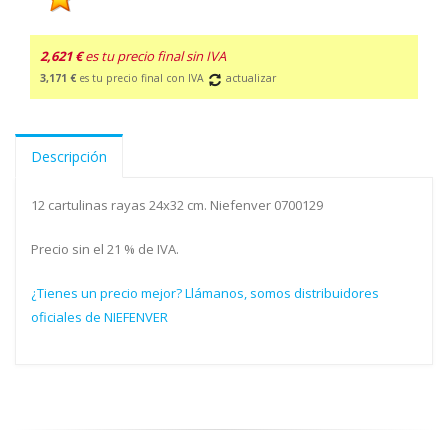
2,621 €
es tu precio final sin IVA
3,171 €
es tu precio final con IVA
actualizar
Descripción
12 cartulinas rayas 24x32 cm. Niefenver 0700129
Precio sin el 21 % de IVA.
¿Tienes un precio mejor? Llámanos, somos distribuidores
oficiales de NIEFENVER