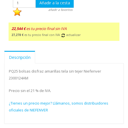
Añadir a la cesta
añadir a favoritos
22,544 €
es tu precio final sin IVA
27,278 €
es tu precio final con IVA
actualizar
Descripción
PQ25 bolsas disfraz amarillas tela sin tejer Niefenver
2300124AM
Precio sin el 21 % de IVA.
¿Tienes un precio mejor? Llámanos, somos distribuidores
oficiales de NIEFENVER