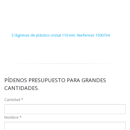
5 lágrimas de plástico cristal 110 mm. Niefenver 1300154
50 p
PÍDENOS PRESUPUESTO PARA GRANDES
CANTIDADES.
Cantidad *
Nombre *