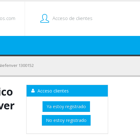
tos.com
Acceso de clientes
 Niefenver 1300152
ico
Acceso clientes
ver
Ya estoy registrado
No estoy registrado