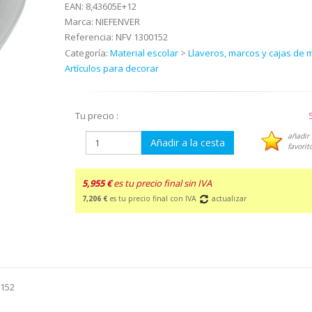
EAN:
8,43605E+12
Marca:
NIEFENVER
Referencia:
NFV 1300152
Categoría:
Material escolar
>
Llaveros, marcos y cajas de 
Artículos para decorar
Tu precio :
añadir 
Añadir a la cesta
favorit
5,955 €
es tu precio final sin IVA
7,206 €
es tu precio final con IVA
actualizar
0152