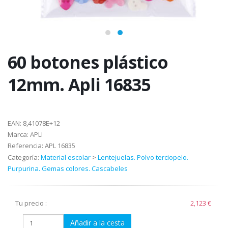
60 botones plástico
12mm. Apli 16835
EAN:
8,41078E+12
Marca:
APLI
Referencia:
APL 16835
Categoría:
Material escolar
>
Lentejuelas. Polvo terciopelo.
Purpurina. Gemas colores. Cascabeles
Tu precio :
2,123 €
Añadir a la cesta