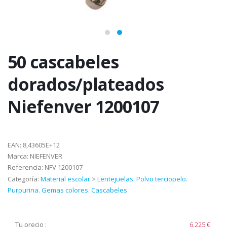
50 cascabeles
dorados/plateados
Niefenver 1200107
EAN:
8,43605E+12
Marca:
NIEFENVER
Referencia:
NFV 1200107
Categoría:
Material escolar
>
Lentejuelas. Polvo terciopelo.
Purpurina. Gemas colores. Cascabeles
Tu precio :
6,225 €