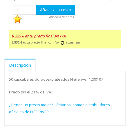
Añadir a la cesta
añadir a favoritos
6,225 €
es tu precio final sin IVA
7,532 €
es tu precio final con IVA
actualizar
Descripción
50 cascabeles dorados/plateados Niefenver 1200107
Precio sin el 21 % de IVA.
¿Tienes un precio mejor? Llámanos, somos distribuidores
oficiales de NIEFENVER