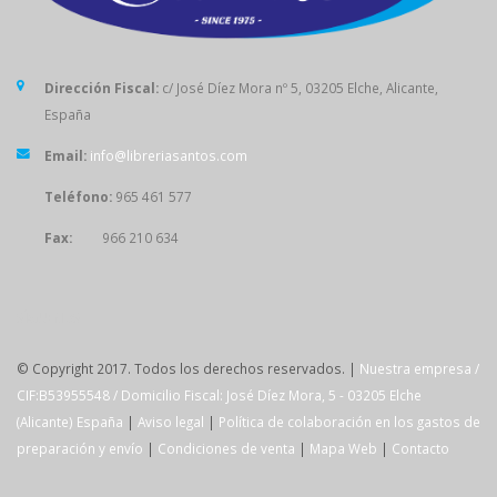
Dirección Fiscal:
c/ José Díez Mora nº 5, 03205 Elche, Alicante,
España
Email:
info@libreriasantos.com
Teléfono:
965 461 577
Fax:
966 210 634
SÍGUENOS
© Copyright 2017. Todos los derechos reservados. |
Nuestra empresa /
CIF:B53955548 / Domicilio Fiscal: José Díez Mora, 5 - 03205 Elche
(Alicante) España
|
Aviso legal
|
Política de colaboración en los gastos de
preparación y envío
|
Condiciones de venta
|
Mapa Web
|
Contacto