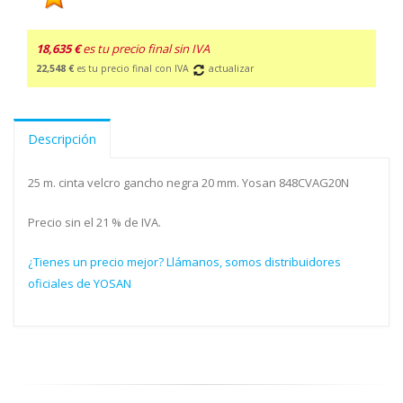
18,635 €
es tu precio final sin IVA
22,548 €
es tu precio final con IVA
actualizar
Descripción
25 m. cinta velcro gancho negra 20 mm. Yosan 848CVAG20N
Precio sin el 21 % de IVA.
¿Tienes un precio mejor? Llámanos, somos distribuidores
oficiales de YOSAN