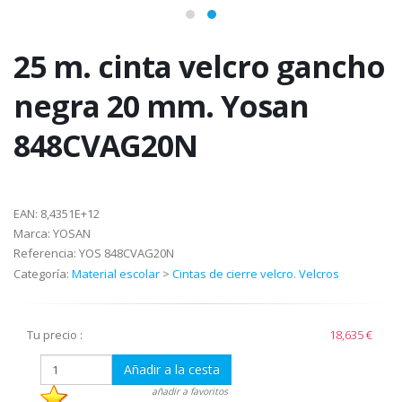
25 m. cinta velcro gancho
negra 20 mm. Yosan
848CVAG20N
EAN:
8,4351E+12
Marca:
YOSAN
Referencia:
YOS 848CVAG20N
Categoría:
Material escolar
>
Cintas de cierre velcro. Velcros
Tu precio :
18,635 €
Añadir a la cesta
añadir a favoritos