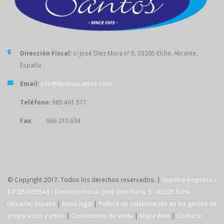
Dirección Fiscal:
c/ José Díez Mora nº 5, 03205 Elche, Alicante,
España
Email:
info@libreriasantos.com
Teléfono:
965 461 577
Fax:
966 210 634
SÍGUENOS
© Copyright 2017. Todos los derechos reservados. |
Nuestra empresa /
CIF:B53955548 / Domicilio Fiscal: José Díez Mora, 5 - 03205 Elche
(Alicante) España
|
Aviso legal
|
Política de colaboración en los gastos de
preparación y envío
|
Condiciones de venta
|
Mapa Web
|
Contacto