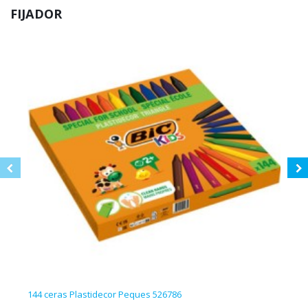
FIJADOR
144 ceras Plastidecor Peques 526786
Barni