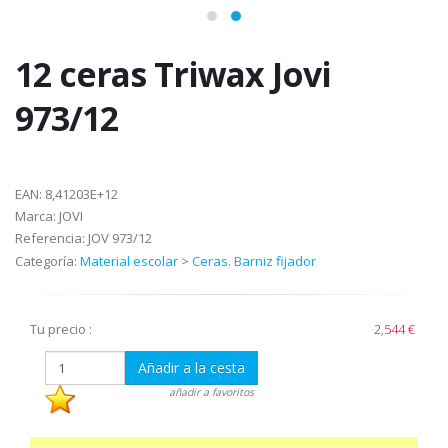
12 ceras Triwax Jovi
973/12
EAN:
8,41203E+12
Marca:
JOVI
Referencia:
JOV 973/12
Categoría:
Material escolar
>
Ceras. Barniz fijador
Tu precio :
2,544 €
Añadir a la cesta
añadir a favoritos