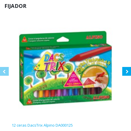
FIJADOR
12 ceras DacsTrix Alpino DA000125
300 c