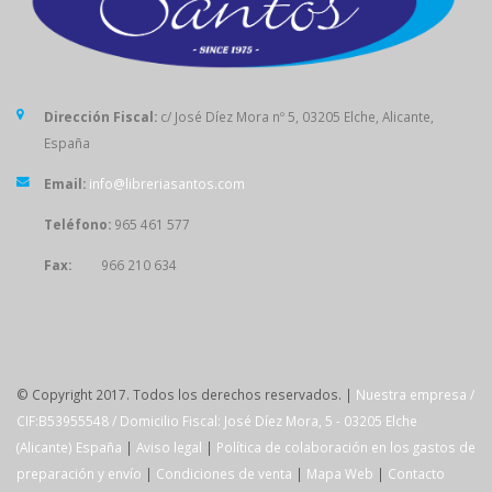
Dirección Fiscal:
c/ José Díez Mora nº 5, 03205 Elche, Alicante,
España
Email:
info@libreriasantos.com
Teléfono:
965 461 577
Fax:
966 210 634
SÍGUENOS
© Copyright 2017. Todos los derechos reservados. |
Nuestra empresa /
CIF:B53955548 / Domicilio Fiscal: José Díez Mora, 5 - 03205 Elche
(Alicante) España
|
Aviso legal
|
Política de colaboración en los gastos de
preparación y envío
|
Condiciones de venta
|
Mapa Web
|
Contacto