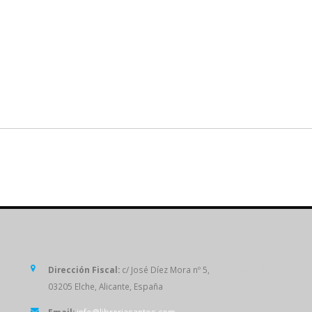
SÍGUENOS
Dirección Fiscal:
c/ José Díez Mora nº 5,
03205 Elche, Alicante, España