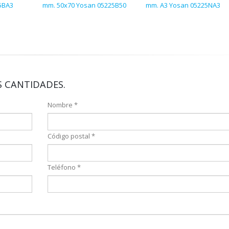
5BA3
mm. 50x70 Yosan 05225B50
mm. A3 Yosan 05225NA3
 CANTIDADES.
Nombre *
Código postal *
Teléfono *