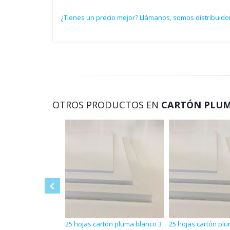
¿Tienes un precio mejor? Llámanos, somos distribuido
OTROS PRODUCTOS EN
CARTÓN PLU
25 hojas cartón pluma blanco 3
25 hojas cartón pl