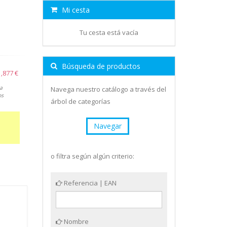
Mi cesta
Tu cesta está vacía
Búsqueda de productos
,877 €
a
Navega nuestro catálogo a través del
os
árbol de categorías
Navegar
o filtra según algún criterio:
Referencia | EAN
Nombre