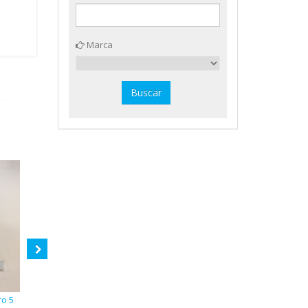
Marca
ro 5
25 hojas cartón pluma
20 hojas cartón pluma