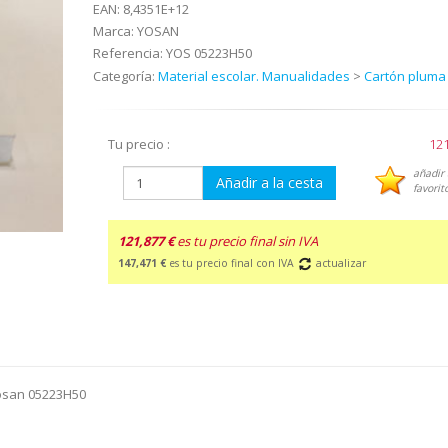
EAN:
8,4351E+12
Marca:
YOSAN
Referencia:
YOS 05223H50
Categoría:
Material escolar. Manualidades
>
Cartón pluma
Tu precio :
121
añadir 
Añadir a la cesta
favorit
121,877 €
es tu precio final sin IVA
147,471 €
es tu precio final con IVA
actualizar
Yosan 05223H50