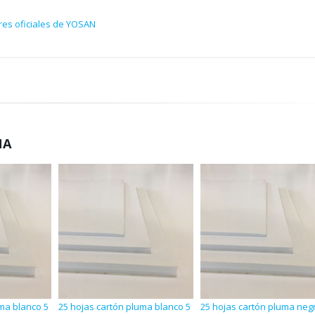
res oficiales de YOSAN
MA
uma blanco 5
25 hojas cartón pluma blanco 5
25 hojas cartón pluma neg