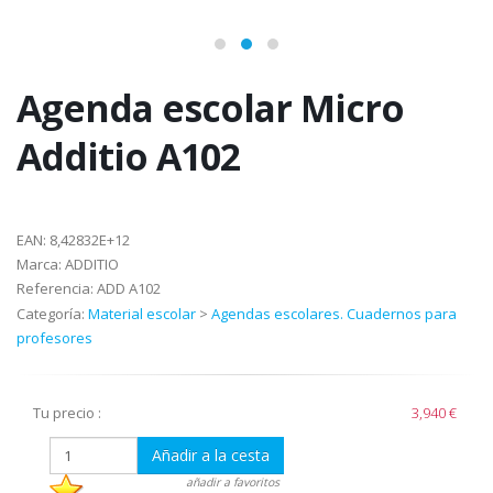
Agenda escolar Micro
Additio A102
EAN:
8,42832E+12
Marca:
ADDITIO
Referencia:
ADD A102
Categoría:
Material escolar
>
Agendas escolares. Cuadernos para
profesores
Tu precio :
3,940 €
Añadir a la cesta
añadir a favoritos