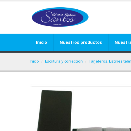
Inicio
Nuestros productos
Nuestr
Inicio
Escritura y corrección
Tarjeteros. Listines tel