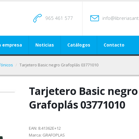
965 461 577
info@libreriasan
a empresa
Noticias
Catálogos
Contacto
efónicos
Tarjetero Basic negro Grafoplás 03771010
Tarjetero Basic negro
Grafoplás 03771010
EAN:
8.41362E+12
Marca:
GRAFOPLAS