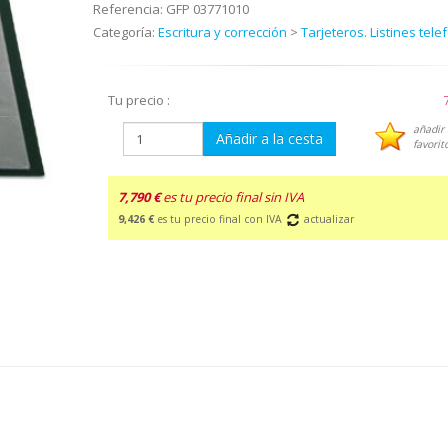
Referencia:
GFP 03771010
Categoría:
Escritura y corrección
>
Tarjeteros. Listines tele
Tu precio :
añadir 
Añadir a la cesta
favorit
7,790 €
es tu precio final sin IVA
9,426 €
es tu precio final con IVA
actualizar