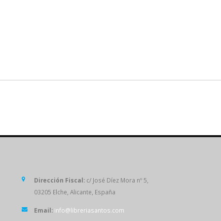
SÍGUENOS
Dirección Fiscal:
c/ José Díez Mora nº 5,
03205 Elche, Alicante, España
Email:
info@libreriasantos.com