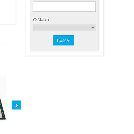
Marca
10 fundas tarjetero Din A-4
Tarjetero Visifix plata Durable