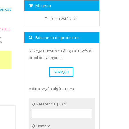
Mi cesta
fónicos
Tu cesta está vacía
7,790 €
Búsqueda de productos
a
os
Navega nuestro catálogo a través del
árbol de categorías
Navegar
o filtra según algún criterio:
Referencia | EAN
Nombre