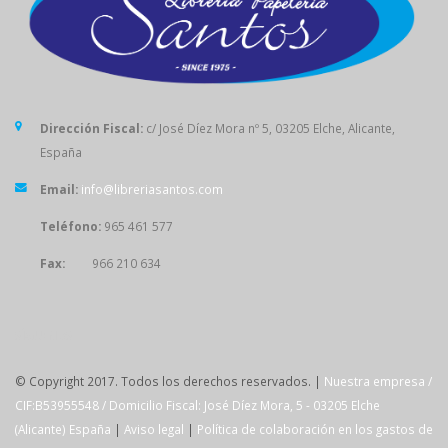
Dirección Fiscal:
c/ José Díez Mora nº 5, 03205 Elche, Alicante,
España
Email:
info@libreriasantos.com
Teléfono:
965 461 577
Fax:
966 210 634
SÍGUENOS
© Copyright 2017. Todos los derechos reservados. |
Nuestra empresa /
CIF:B53955548 / Domicilio Fiscal: José Díez Mora, 5 - 03205 Elche
(Alicante) España
|
Aviso legal
|
Política de colaboración en los gastos de