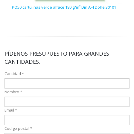
PQ50 cartulinas verde alface 180 g/m² Din A-4 Dohe 30101
PQ50
PÍDENOS PRESUPUESTO PARA GRANDES
CANTIDADES.
Cantidad *
Nombre *
Email *
Código postal *