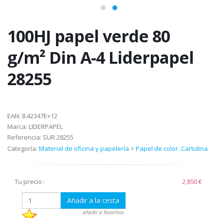
100HJ papel verde 80
g/m² Din A-4 Liderpapel
28255
EAN:
8.42347E+12
Marca:
LIDERPAPEL
Referencia:
SUR 28255
Categoría:
Material de oficina y papelería
>
Papel de color. Cartulina
Tu precio :
2,850 €
Añadir a la cesta
añadir a favoritos