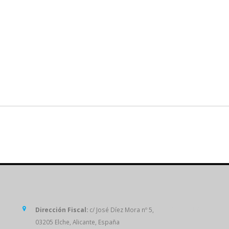
SÍGUENOS
Dirección Fiscal:
c/ José Díez Mora nº 5,
03205 Elche, Alicante, España