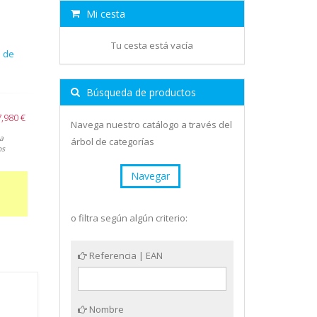
Mi cesta
Tu cesta está vacía
 de
Búsqueda de productos
7,980 €
Navega nuestro catálogo a través del
a
árbol de categorías
os
Navegar
o filtra según algún criterio:
Referencia | EAN
Nombre