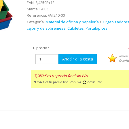
EAN:
8,4259E+12
Marca:
FAIBO
Referencia:
FAI 210-00
Categoría:
Material de oficina y papelería
>
Organizadores
cajón y de sobremesa. Cubiletes. Portalápices
Tu precio :
añadir 
Añadir a la cesta
favorit
7,980 €
es tu precio final sin IVA
9,656 €
es tu precio final con IVA
actualizar