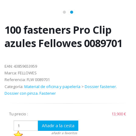
100 fasteners Pro Clip
azules Fellowes 0089701
EAN:
43859653959
Marca:
FELLOWES
Referencia:
FLW 0089701
Categoría:
Material de oficina y papelería
>
Dossier fastener.
Dossier con pinza. Fastener
Tu precio :
13,900 €
Añadir a la cesta
añadir a favoritos