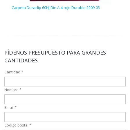
Carpeta Duraclip 60HJ Din A-4 rojo Durable 2209-03
Carp
07
PÍDENOS PRESUPUESTO PARA GRANDES
CANTIDADES.
Cantidad *
Nombre *
Email *
Código postal *