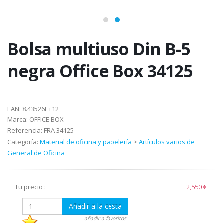
Bolsa multiuso Din B-5
negra Office Box 34125
EAN:
8.43526E+12
Marca:
OFFICE BOX
Referencia:
FRA 34125
Categoría:
Material de oficina y papelería
>
Artículos varios de
General de Oficina
Tu precio :
2,550 €
Añadir a la cesta
añadir a favoritos