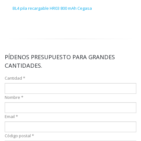
BL4 pila recargable HR03 800 mAh Cegasa
4 pi
PÍDENOS PRESUPUESTO PARA GRANDES
CANTIDADES.
Cantidad *
Nombre *
Email *
Código postal *