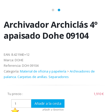
Archivador Archiclás 4º
apaisado Dohe 09104
EAN:
8.42194E+12
Marca:
DOHE
Referencia:
DOH 09104
Categoría:
Material de oficina y papelería
>
Archivadores de
palanca. Carpetas de anillas. Separadores
Tu precio :
1,910 €
Añadir a la cesta
añadir a favoritos