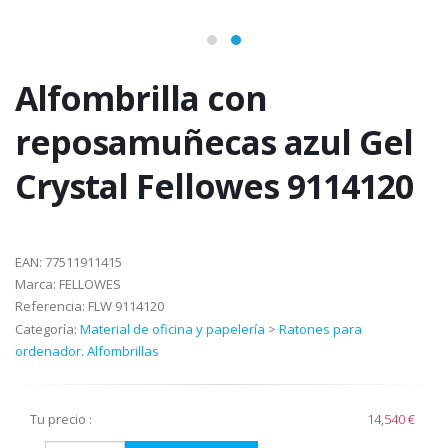
Alfombrilla con
reposamuñecas azul Gel
Crystal Fellowes 9114120
EAN:
77511911415
Marca:
FELLOWES
Referencia:
FLW 9114120
Categoría:
Material de oficina y papelería
>
Ratones para
ordenador. Alfombrillas
Tu precio :
14,540 €