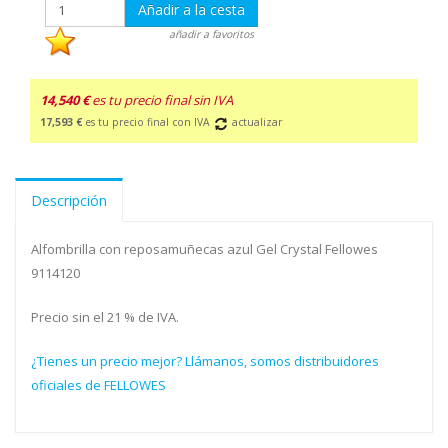
Añadir a la cesta
añadir a favoritos
14,540 €
es tu precio final sin IVA
17,593 €
es tu precio final con IVA
actualizar
Descripción
Alfombrilla con reposamuñecas azul Gel Crystal Fellowes
9114120
Precio sin el 21 % de IVA.
¿Tienes un precio mejor? Llámanos, somos distribuidores
oficiales de FELLOWES