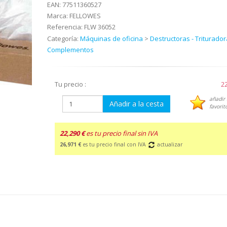
EAN:
77511360527
Marca:
FELLOWES
Referencia:
FLW 36052
Categoría:
Máquinas de oficina
>
Destructoras - Triturador
Complementos
Tu precio :
22
añadir 
Añadir a la cesta
favorit
22,290 €
es tu precio final sin IVA
26,971 €
es tu precio final con IVA
actualizar