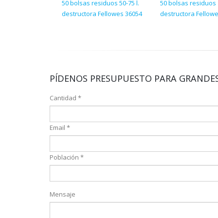
50 bolsas residuos 50-75 l.
50 bolsas residuos 
destructora Fellowes 36054
destructora Fellow
PÍDENOS PRESUPUESTO PARA GRANDES
Cantidad *
Email *
Población *
Mensaje