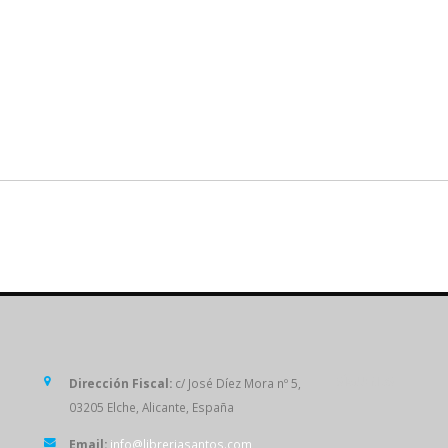
SÍGUENOS
Dirección Fiscal:
c/ José Díez Mora nº 5,
03205 Elche, Alicante, España
Email:
info@libreriasantos.com