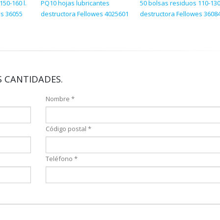
150-160 l.
PQ10 hojas lubricantes
50 bolsas residuos 110-130 
es 36055
destructora Fellowes 4025601
destructora Fellowes 3608
 CANTIDADES.
Nombre *
Código postal *
Teléfono *