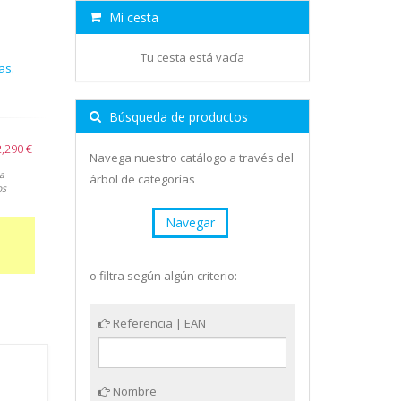
Mi cesta
Tu cesta está vacía
as.
Búsqueda de productos
,290 €
Navega nuestro catálogo a través del
a
árbol de categorías
os
Navegar
o filtra según algún criterio:
Referencia | EAN
Nombre