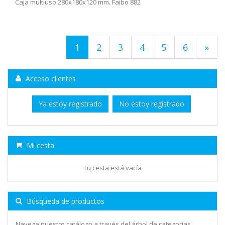
Caja multiuso 280x180x120 mm. Faibo 882
1
2
3
4
5
6
»
Acceso clientes
Ya estoy registrado
No estoy registrado
Mi cesta
Tu cesta está vacía
Búsqueda de productos
Navega nuestro catálogo a través del árbol de categorías