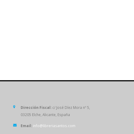
SÍGUENOS
Dirección Fiscal:
c/ José Díez Mora nº 5,
03205 Elche, Alicante, España
Email:
info@libreriasantos.com