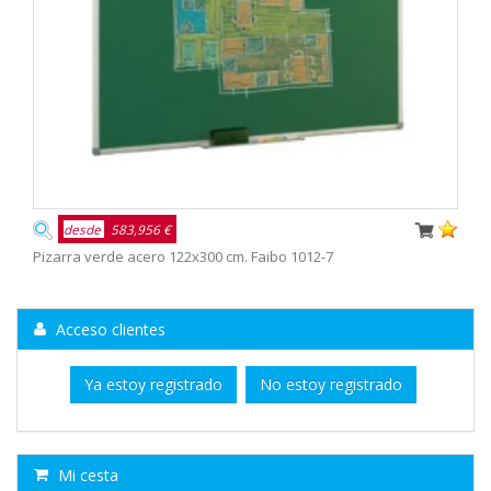
desde
583,956 €
Pizarra verde acero 122x300 cm. Faibo 1012-7
Acceso clientes
Ya estoy registrado
No estoy registrado
Mi cesta