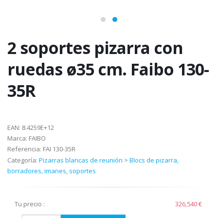
2 soportes pizarra con
ruedas ø35 cm. Faibo 130-
35R
EAN:
8.4259E+12
Marca:
FAIBO
Referencia:
FAI 130-35R
Categoría:
Pizarras blancas de reunión
>
Blocs de pizarra,
borradores, imanes, soportes
Tu precio :
326,540 €